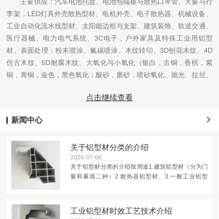
主要供应：汽车电池托盘、电池包端板与散热口琴管、天窗与行
李架，LED灯具外壳散热型材、电机外壳、电子散热器、机械设备、
工业自动化流水线型材、太阳能边框与支架、建筑装饰、轨道交通、
医疗器械、电力电气系统、3C电子，户外家具及特殊工业用铝型
材。表面处理：粉末喷涂、氟碳喷涂、木纹转印、3D刨花木纹、4D
仿古木纹、5D耐腐木纹、大氧化与小氧化（银白，古铜，香槟，紫
铜，青铜，金色，黑色氧化；酸砂，磨砂，喷砂氧化、抛光、拉丝、
光亮氧化）。精加工：精切、钻、冲、铣、折弯、焊接、CNC、铆
点击继续查看
接、弯曲等工艺。
新闻中心
公司以诚信、精进、和谐、创新为理念，以科学的态度、人性化
管理和严谨的作风为宗旨。愿与国内外客商一道，树立行业标杆，携
关于铝型材分类的介绍
手共创辉煌。
2026-07-06
关于铝型材分类的介绍按用途1.建筑铝型材（分为门
窗和幕墙二种）2.散热器铝型材。3.一般工业铝型
材：主要用于工业生产制造用的，如自动化机械设
备、封罩的骨架以及各公司根据自己的机械设备要求
定制开模，比如流水线...
工业铝型材时效工艺技术介绍